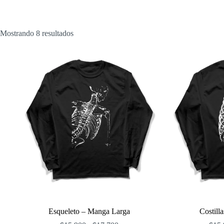
Ordenado
Mostrando 8 resultados
por
popularidad
Esqueleto – Manga Larga
Costill